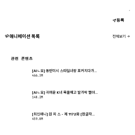
등록
애니메이션 목록
전체보기
관련 콘텐츠
[AIㄴ모] 동탄미시 스타일녀랑 포커치다가...
466.3M
[AIㄴ모] 귀여운 K녀 목줄매고 발가락 빨아...
148.2M
[최신애니] 원 피 스 - 제 1172화 [한글자...
459.8M