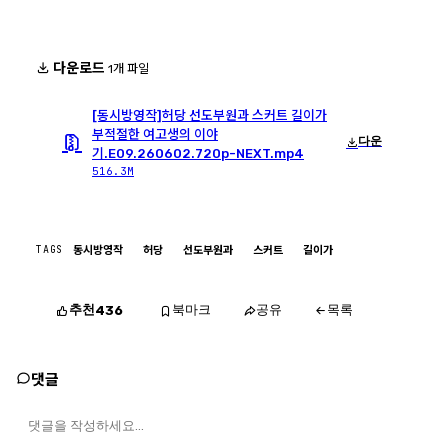
다운로드
1개 파일
[동시방영작]허당 선도부원과 스커트 길이가
부적절한 여고생의 이야
다운
기.E09.260602.720p-NEXT.mp4
516.3M
TAGS
동시방영작
허당
선도부원과
스커트
길이가
추천
북마크
공유
목록
436
댓글