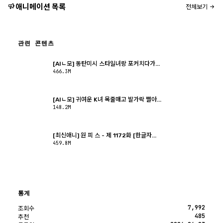
애니메이션 목록
전체보기
관련 콘텐츠
[AIㄴ모] 동탄미시 스타일녀랑 포커치다가...
466.3M
[AIㄴ모] 귀여운 K녀 목줄매고 발가락 빨아...
148.2M
[최신애니] 원 피 스 - 제 1172화 [한글자...
459.8M
통계
7,992
조회수
485
추천