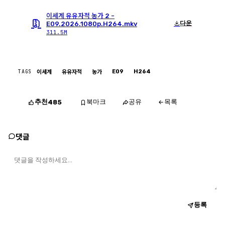
이세계 유유자적 농가 2 -
다운
E09.2026.1080p.H264.mkv
311.5M
TAGS
E09
H264
이세계
유유자적
농가
추천
북마크
공유
목록
485
댓글
등록