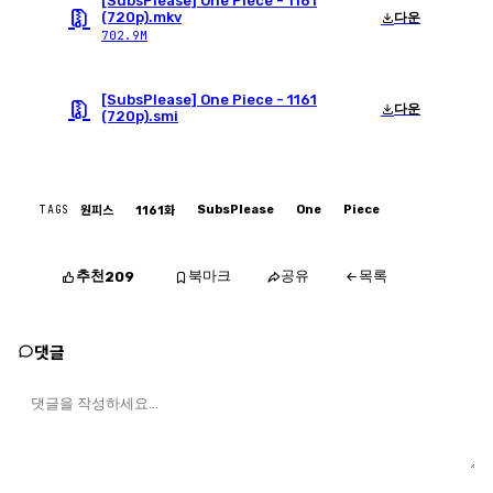
[SubsPlease] One Piece - 1161
(720p).mkv
다운
702.9M
[SubsPlease] One Piece - 1161
다운
(720p).smi
TAGS
SubsPlease
One
Piece
원피스
1161화
추천
북마크
공유
목록
209
댓글