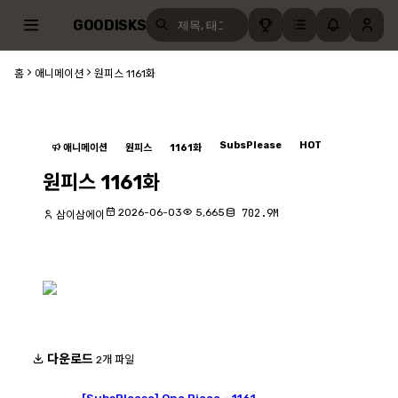
GOODISKS
홈
애니메이션
원피스 1161화
SubsPlease
HOT
애니메이션
원피스
1161화
원피스 1161화
2026-06-03
5,665
702.9M
삼이삼에이
다운로드
2개 파일