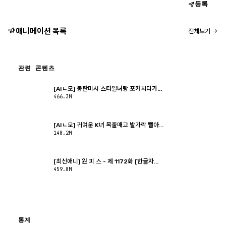
등록
애니메이션 목록
전체보기
관련 콘텐츠
[AIㄴ모] 동탄미시 스타일녀랑 포커치다가...
466.3M
[AIㄴ모] 귀여운 K녀 목줄매고 발가락 빨아...
148.2M
[최신애니] 원 피 스 - 제 1172화 [한글자...
459.8M
통계