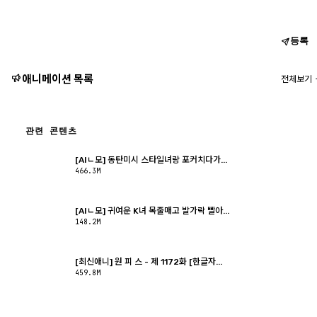
등록
애니메이션 목록
전체보기
관련 콘텐츠
[AIㄴ모] 동탄미시 스타일녀랑 포커치다가...
466.3M
[AIㄴ모] 귀여운 K녀 목줄매고 발가락 빨아...
148.2M
[최신애니] 원 피 스 - 제 1172화 [한글자...
459.8M