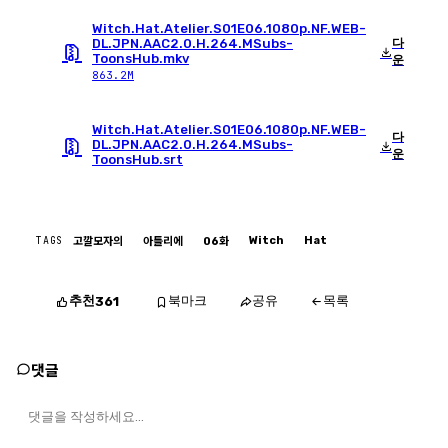
Witch.Hat.Atelier.S01E06.1080p.NF.WEB-
다
DL.JPN.AAC2.0.H.264.MSubs-
ToonsHub.mkv
운
863.2M
Witch.Hat.Atelier.S01E06.1080p.NF.WEB-
다
DL.JPN.AAC2.0.H.264.MSubs-
운
ToonsHub.srt
TAGS
Witch
Hat
고깔모자의
아틀리에
06화
추천
북마크
공유
목록
361
댓글