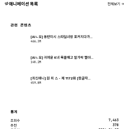
애니메이션 목록
전체보기
관련 콘텐츠
[AIㄴ모] 동탄미시 스타일녀랑 포커치다가...
466.3M
[AIㄴ모] 귀여운 K녀 목줄매고 발가락 빨아...
148.2M
[최신애니] 원 피 스 - 제 1172화 [한글자...
459.8M
통계
7,463
조회수
378
추천