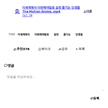
이세계에서 이번에야말로 실컷 즐기는 인생을
다운
The Motion Anime..mp4
767.7M
TAGS
이세계에서
이번에야말로
실컷
즐기는
인생을
추천
북마크
공유
목록
378
댓글
등록