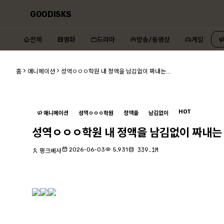
GOODISKS
전체
영화
드라마
방송/동영상
게임
홈
애니메이션
성역ㅇㅇㅇ학원 내 정액을 남김없이 짜내는...
HOT
애니메이션
성역ㅇㅇㅇ학원
정액을
남김없이
성역ㅇㅇㅇ학원 내 정액을 남김없이 짜내는 여자
2026-06-03
5,931
339.1M
펑크베사