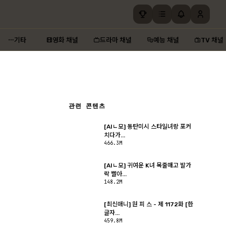
기타
영화 채널
드라마 채널
예능 채널
TV 채널
관련 콘텐츠
[AIㄴ모] 동탄미시 스타일녀랑 포커
치다가...
466.3M
[AIㄴ모] 귀여운 K녀 목줄매고 발가
락 빨아...
148.2M
[최신애니] 원 피 스 - 제 1172화 [한
글자...
459.8M