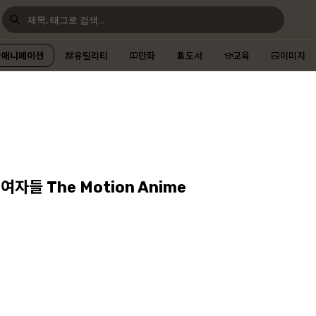
애니메이션
유틸리티
만화
도서
교육
이미지
들 The Motion Anime