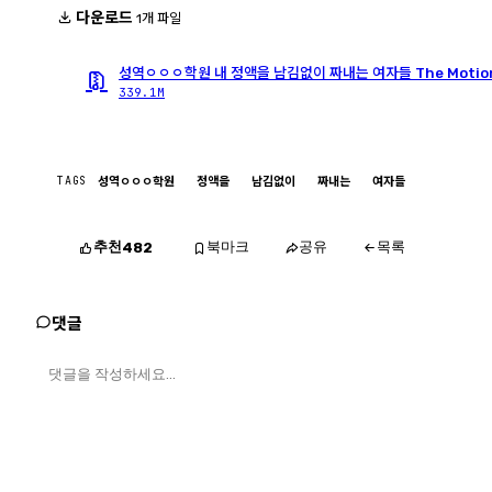
다운로드
1개 파일
성역ㅇㅇㅇ학원 내 정액을 남김없이 짜내는 여자들 The Motion
339.1M
TAGS
성역ㅇㅇㅇ학원
정액을
남김없이
짜내는
여자들
추천
북마크
공유
목록
482
댓글