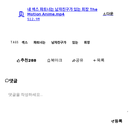
내 섹스 파트너는 남자친구가 있는 회장 The
다운
Motion Anime.mp4
512.9M
TAGS
섹스
파트너는
남자친구가
있는
회장
추천
북마크
공유
목록
288
댓글
등록