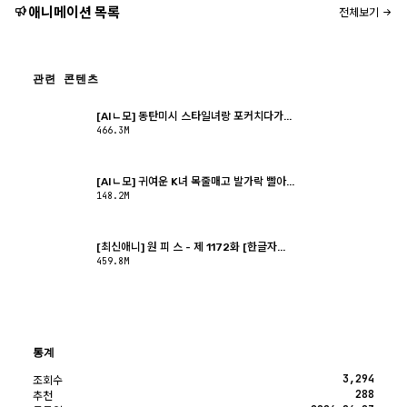
애니메이션 목록
전체보기
관련 콘텐츠
[AIㄴ모] 동탄미시 스타일녀랑 포커치다가...
466.3M
[AIㄴ모] 귀여운 K녀 목줄매고 발가락 빨아...
148.2M
[최신애니] 원 피 스 - 제 1172화 [한글자...
459.8M
통계
3,294
조회수
288
추천