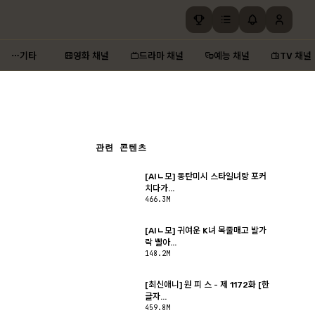
기타
영화 채널
드라마 채널
예능 채널
TV 채널
관련 콘텐츠
[AIㄴ모] 동탄미시 스타일녀랑 포커
치다가...
466.3M
[AIㄴ모] 귀여운 K녀 목줄매고 발가
락 빨아...
148.2M
[최신애니] 원 피 스 - 제 1172화 [한
글자...
459.8M