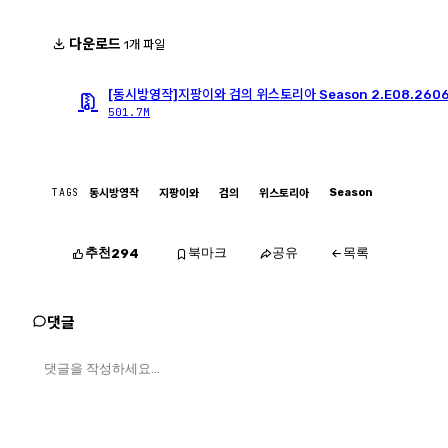
다운로드
1개 파일
[동시방영작]지팡이와 검의 위스토리아 Season 2.E08.2606
501.7M
TAGS
Season
동시방영작
지팡이와
검의
위스토리아
추천
북마크
공유
목록
294
댓글