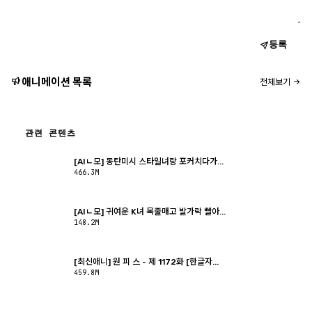
등록
애니메이션 목록
전체보기
관련 콘텐츠
[AIㄴ모] 동탄미시 스타일녀랑 포커치다가...
466.3M
[AIㄴ모] 귀여운 K녀 목줄매고 발가락 빨아...
148.2M
[최신애니] 원 피 스 - 제 1172화 [한글자...
459.8M