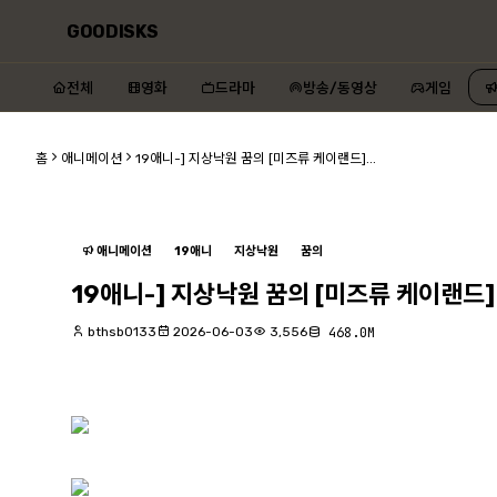
GOODISKS
전체
영화
드라마
방송/동영상
게임
홈
애니메이션
19애니-] 지상낙원 꿈의 [미즈류 케이랜드]...
애니메이션
19애니
지상낙원
꿈의
19애니-] 지상낙원 꿈의 [미즈류 케이랜드]
bthsb0133
2026-06-03
3,556
468.0M