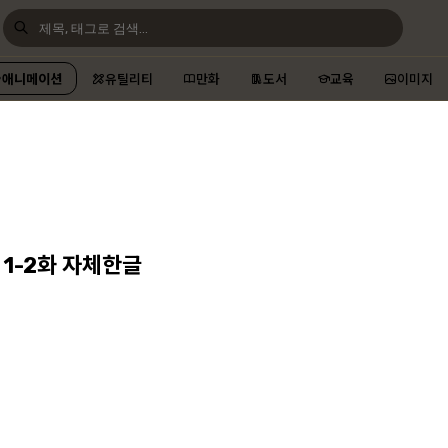
애니메이션
유틸리티
만화
도서
교육
이미지
 1-2화 자체한글