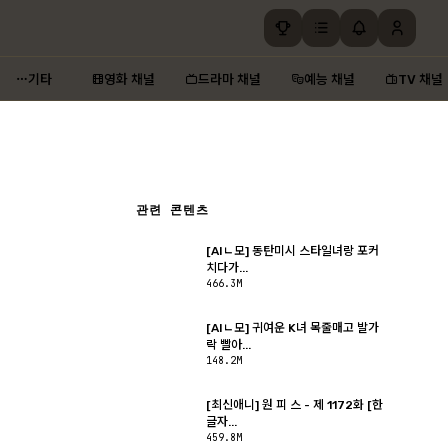
기타
영화 채널
드라마 채널
예능 채널
TV 채널
관련 콘텐츠
[AIㄴ모] 동탄미시 스타일녀랑 포커
치다가...
466.3M
[AIㄴ모] 귀여운 K녀 목줄매고 발가
락 빨아...
148.2M
[최신애니] 원 피 스 - 제 1172화 [한
글자...
459.8M