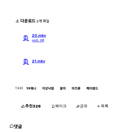
다운로드
2개 파일
20.mkv
468.0M
21.mkv
TAGS
19애니
지상낙원
꿈의
미즈류
케이랜드
추천
북마크
공유
목록
328
댓글