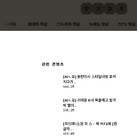
기타
영화 채널
드라마 채널
예능 채널
TV 채널
관련 콘텐츠
[AIㄴ모] 동탄미시 스타일녀랑 포커
치다가...
466.3M
[AIㄴ모] 귀여운 K녀 목줄매고 발가
락 빨아...
148.2M
[최신애니] 원 피 스 - 제 1172화 [한
글자...
459.8M