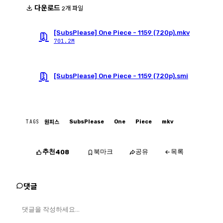
다운로드
2개 파일
[SubsPlease] One Piece - 1159 (720p).mkv
701.2M
[SubsPlease] One Piece - 1159 (720p).smi
TAGS
SubsPlease
One
Piece
mkv
원피스
추천
북마크
공유
목록
408
댓글