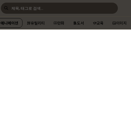
애니메이션
유틸리티
만화
도서
교육
이미지