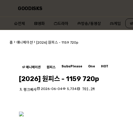
GOODISKS
전체
영화
드라마
방송/동영상
게임
홈
애니메이션
[2026] 원피스 - 1159 720p
SubsPlease
One
HOT
애니메이션
원피스
[2026] 원피스 - 1159 720p
2026-06-04
5,734
701.2M
펑크베사