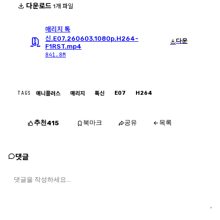
다운로드
1개 파일
매리지 톡
신.E07.260603.1080p.H264-
다운
F1RST.mp4
841.8M
TAGS
E07
H264
애니플러스
매리지
톡신
추천
북마크
공유
목록
415
댓글