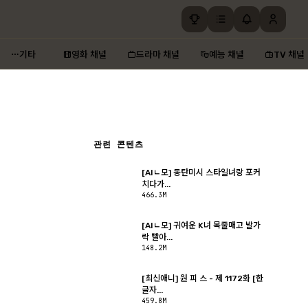
기타
영화 채널
드라마 채널
예능 채널
TV 채널
관련 콘텐츠
[AIㄴ모] 동탄미시 스타일녀랑 포커
치다가...
466.3M
[AIㄴ모] 귀여운 K녀 목줄매고 발가
락 빨아...
148.2M
[최신애니] 원 피 스 - 제 1172화 [한
글자...
459.8M