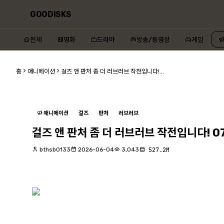
GOODISKS
전체
영화
드라마
방송/동영상
게임
홈
애니메이션
걸즈 앤 판처 좀 더 러브러브 작전입니다!...
애니메이션
걸즈
판처
러브러브
걸즈 앤 판처 좀 더 러브러브 작전입니다! 07화 (
bthsb0133
2026-06-04
3,043
527.2M