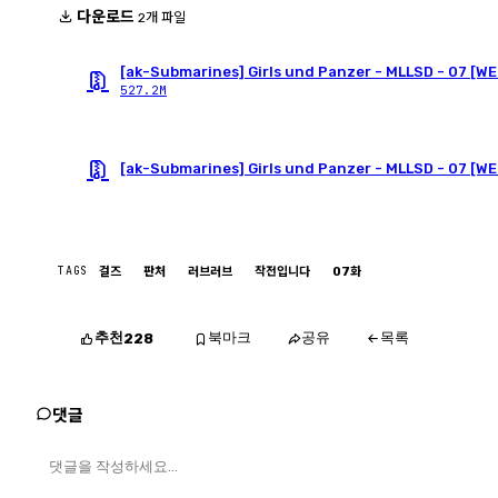
다운로드
2개 파일
[ak-Submarines] Girls und Panzer - MLLSD - 07 [WE
527.2M
[ak-Submarines] Girls und Panzer - MLLSD - 07 [W
TAGS
걸즈
판처
러브러브
작전입니다
07화
추천
북마크
공유
목록
228
댓글