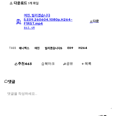
다운로드
1개 파일
여친, 빌리겠습니다
5.E09.260604.1080p.H264-
다운
F1RST.mp4
863.4M
TAGS
E09
H264
애니맥스
여친
빌리겠습니다5
추천
북마크
공유
목록
463
댓글