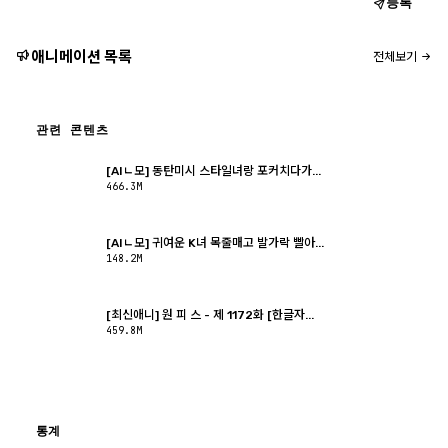
등록
애니메이션 목록
전체보기
관련 콘텐츠
[AIㄴ모] 동탄미시 스타일녀랑 포커치다가...
466.3M
[AIㄴ모] 귀여운 K녀 목줄매고 발가락 빨아...
148.2M
[최신애니] 원 피 스 - 제 1172화 [한글자...
459.8M
통계