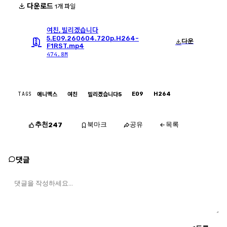
다운로드
1개 파일
여친, 빌리겠습니다
5.E09.260604.720p.H264-
다운
F1RST.mp4
474.8M
TAGS
E09
H264
애니맥스
여친
빌리겠습니다5
추천
북마크
공유
목록
247
댓글