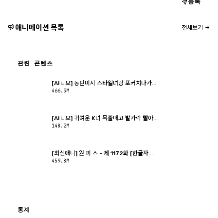
등록
애니메이션 목록
전체보기
관련 콘텐츠
[AIㄴ모] 동탄미시 스타일녀랑 포커치다가...
466.3M
[AIㄴ모] 귀여운 K녀 목줄매고 발가락 빨아...
148.2M
[최신애니] 원 피 스 - 제 1172화 [한글자...
459.8M
통계