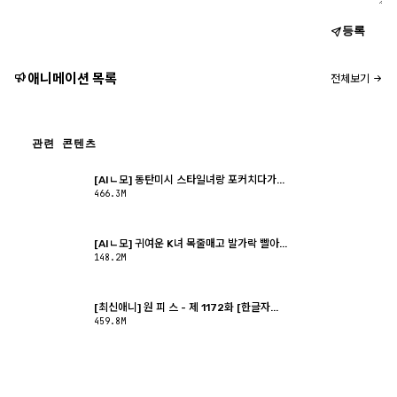
등록
애니메이션 목록
전체보기
관련 콘텐츠
[AIㄴ모] 동탄미시 스타일녀랑 포커치다가...
466.3M
[AIㄴ모] 귀여운 K녀 목줄매고 발가락 빨아...
148.2M
[최신애니] 원 피 스 - 제 1172화 [한글자...
459.8M