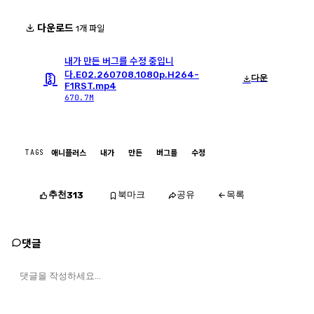
다운로드
1개 파일
내가 만든 버그를 수정 중입니
다.E02.260708.1080p.H264-
다운
F1RST.mp4
670.7M
TAGS
애니플러스
내가
만든
버그를
수정
추천
북마크
공유
목록
313
댓글