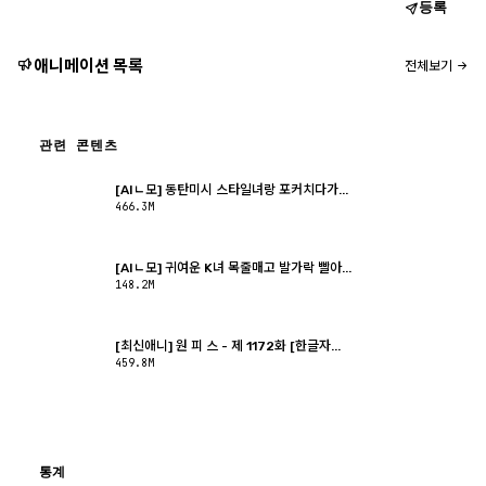
등록
애니메이션 목록
전체보기
관련 콘텐츠
[AIㄴ모] 동탄미시 스타일녀랑 포커치다가...
466.3M
[AIㄴ모] 귀여운 K녀 목줄매고 발가락 빨아...
148.2M
[최신애니] 원 피 스 - 제 1172화 [한글자...
459.8M
통계