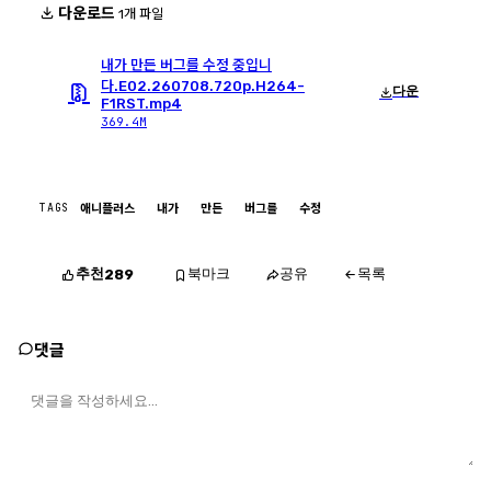
다운로드
1개 파일
내가 만든 버그를 수정 중입니
다.E02.260708.720p.H264-
다운
F1RST.mp4
369.4M
TAGS
애니플러스
내가
만든
버그를
수정
추천
북마크
공유
목록
289
댓글