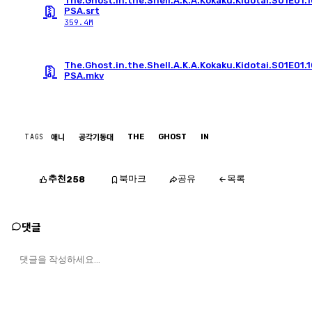
The.Ghost.in.the.Shell.A.K.A.Kokaku.Kidotai.S01E01
PSA.srt
359.4M
The.Ghost.in.the.Shell.A.K.A.Kokaku.Kidotai.S01E01
PSA.mkv
TAGS
THE
GHOST
IN
애니
공각기동대
추천
북마크
공유
목록
258
댓글