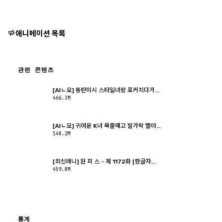
애니메이션 목록
관련 콘텐츠
[AIㄴ모] 동탄미시 스타일녀랑 포커치다가...
466.3M
[AIㄴ모] 귀여운 K녀 목줄매고 발가락 빨아...
148.2M
[최신애니] 원 피 스 - 제 1172화 [한글자...
459.8M
통계