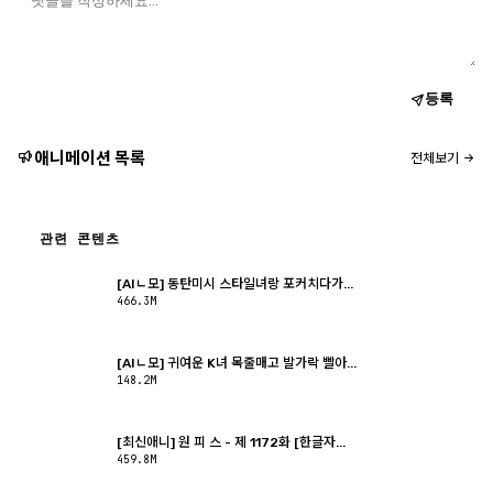
등록
애니메이션 목록
전체보기
관련 콘텐츠
[AIㄴ모] 동탄미시 스타일녀랑 포커치다가...
466.3M
[AIㄴ모] 귀여운 K녀 목줄매고 발가락 빨아...
148.2M
[최신애니] 원 피 스 - 제 1172화 [한글자...
459.8M