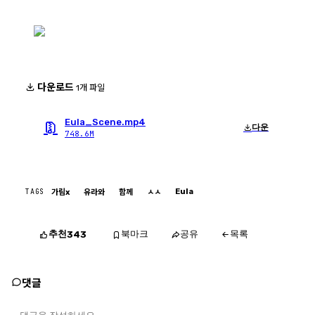
다운로드
1개 파일
Eula_Scene.mp4
다운
748.6M
TAGS
Eula
가림x
유라와
함께
ㅅㅅ
추천
북마크
공유
목록
343
댓글