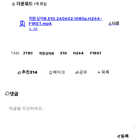
다운로드
1개 파일
히든싱어8.E10.260602.1080p.H264-
다운
F1RST.mp4
4.4G
TAGS
JTBC
E10
H264
F1RST
히든싱어8
추천
북마크
공유
목록
314
댓글
등록