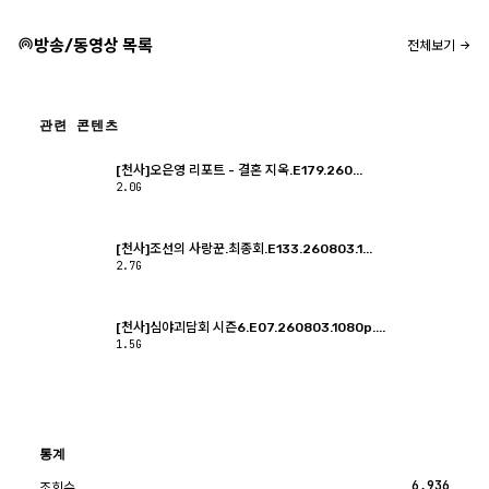
방송/동영상 목록
전체보기
관련 콘텐츠
[천사]오은영 리포트 - 결혼 지옥.E179.260...
2.0G
[천사]조선의 사랑꾼.최종회.E133.260803.1...
2.7G
[천사]심야괴담회 시즌6.E07.260803.1080p....
1.5G
통계
6,936
조회수