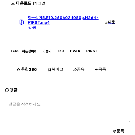
다운로드
1개 파일
히든싱어8.E10.260602.1080p.H264-
다운
F1RST.mp4
4.4G
TAGS
E10
H264
F1RST
히든싱어8
이승기
추천
북마크
공유
목록
280
댓글
등록