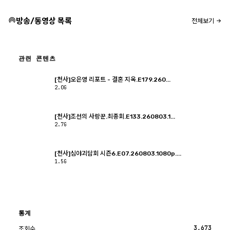
방송/동영상 목록
전체보기
관련 콘텐츠
[천사]오은영 리포트 - 결혼 지옥.E179.260...
2.0G
[천사]조선의 사랑꾼.최종회.E133.260803.1...
2.7G
[천사]심야괴담회 시즌6.E07.260803.1080p....
1.5G
통계
3,673
조회수