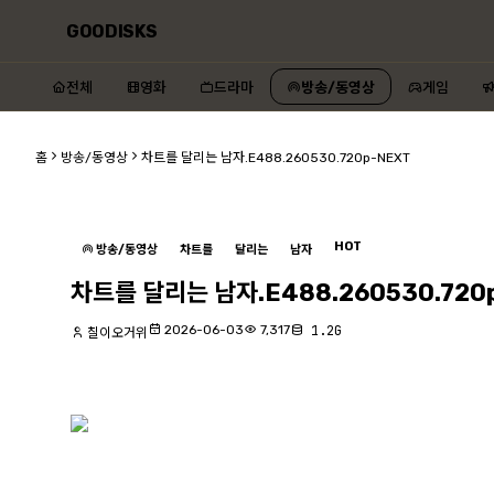
GOODISKS
전체
영화
드라마
방송/동영상
게임
홈
방송/동영상
차트를 달리는 남자.E488.260530.720p-NEXT
HOT
방송/동영상
차트를
달리는
남자
차트를 달리는 남자.E488.260530.720
2026-06-03
7,317
1.2G
칠이오거위