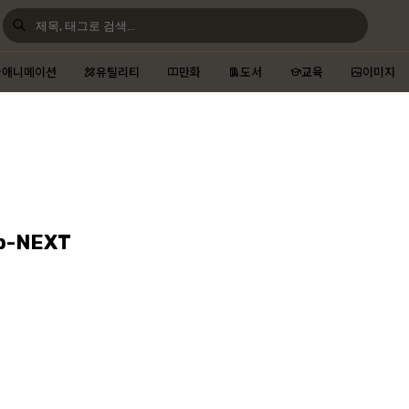
애니메이션
유틸리티
만화
도서
교육
이미지
p-NEXT