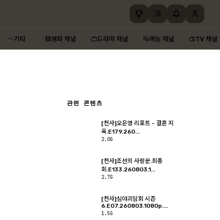
기타
영화 채널
드라마 채널
예능 채널
TV 채널
관련 콘텐츠
[천사]오은영 리포트 - 결혼 지
옥.E179.260...
2.0G
[천사]조선의 사랑꾼.최종
회.E133.260803.1...
2.7G
[천사]심야괴담회 시즌
6.E07.260803.1080p....
1.5G