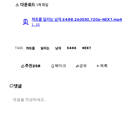
다운로드
1개 파일
차트를 달리는 남자.E488.260530.720p-NEXT.mp4
1.2G
TAGS
E488
NEXT
차트를
달리는
남자
추천
북마크
공유
목록
258
댓글