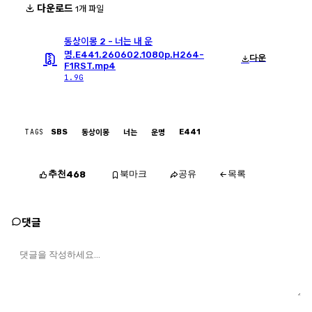
다운로드
1개 파일
동상이몽 2 - 너는 내 운
명.E441.260602.1080p.H264-
다운
F1RST.mp4
1.9G
TAGS
SBS
E441
동상이몽
너는
운명
추천
북마크
공유
목록
468
댓글