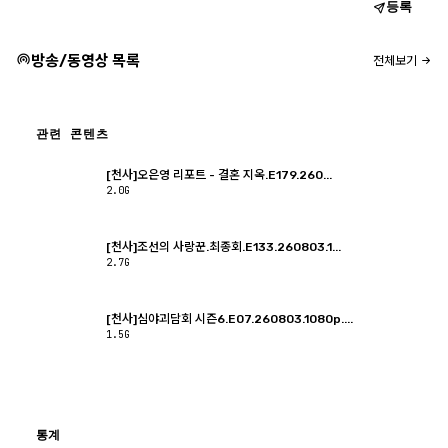
등록
방송/동영상 목록
전체보기
관련 콘텐츠
[천사]오은영 리포트 - 결혼 지옥.E179.260...
2.0G
[천사]조선의 사랑꾼.최종회.E133.260803.1...
2.7G
[천사]심야괴담회 시즌6.E07.260803.1080p....
1.5G
통계