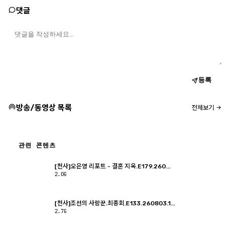
댓글
등록
방송/동영상 목록
전체보기
관련 콘텐츠
[천사]오은영 리포트 - 결혼 지옥.E179.260...
2.0G
[천사]조선의 사랑꾼.최종회.E133.260803.1...
2.7G