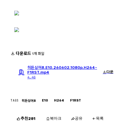
다운로드
1개 파일
히든싱어8.E10.260602.1080p.H264-
다운
F1RST.mp4
4.4G
TAGS
E10
H264
F1RST
히든싱어8
추천
북마크
공유
목록
281