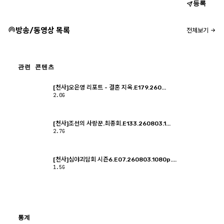
등록
방송/동영상 목록
전체보기
관련 콘텐츠
[천사]오은영 리포트 - 결혼 지옥.E179.260...
2.0G
[천사]조선의 사랑꾼.최종회.E133.260803.1...
2.7G
[천사]심야괴담회 시즌6.E07.260803.1080p....
1.5G
통계