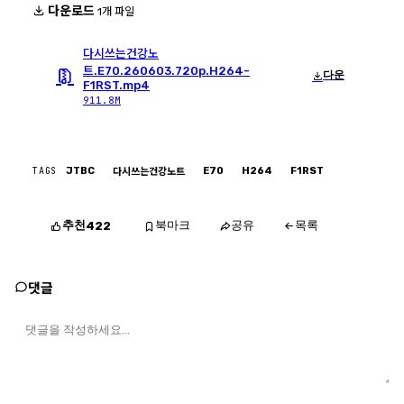
다운로드
1개 파일
다시쓰는건강노
트.E70.260603.720p.H264-
다운
F1RST.mp4
911.8M
TAGS
JTBC
E70
H264
F1RST
다시쓰는건강노트
추천
북마크
공유
목록
422
댓글