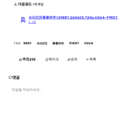
다운로드
1개 파일
사사건건(事事件件).E1887.260603.720p.H264-F1RST
1.1G
TAGS
KBS1
E1887
H264
사사건건
事事件件
추천
북마크
공유
목록
215
댓글