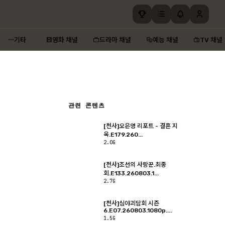
기타
영화 채널
드라마 채널
예능 채널
TV 채널
관련 콘텐츠
[천사]오은영 리포트 - 결혼 지
옥.E179.260...
2.0G
[천사]조선의 사랑꾼.최종
회.E133.260803.1...
2.7G
[천사]심야괴담회 시즌
6.E07.260803.1080p....
1.5G