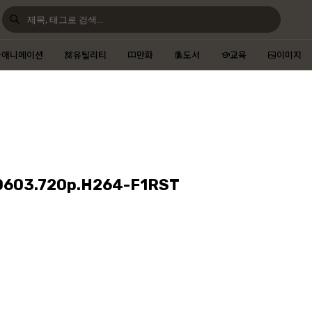
애니메이션
유틸리티
만화
도서
교육
이미지
603.720p.H264-F1RST