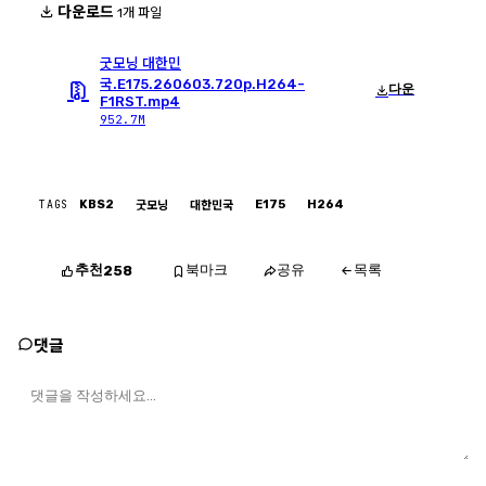
다운로드
1개 파일
굿모닝 대한민
국.E175.260603.720p.H264-
다운
F1RST.mp4
952.7M
TAGS
KBS2
E175
H264
굿모닝
대한민국
추천
북마크
공유
목록
258
댓글