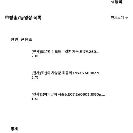
등록
방송/동영상 목록
전체보기
관련 콘텐츠
[천사]오은영 리포트 - 결혼 지옥.E179.260...
2.0G
[천사]조선의 사랑꾼.최종회.E133.260803.1...
2.7G
[천사]심야괴담회 시즌6.E07.260803.1080p....
1.5G
통계