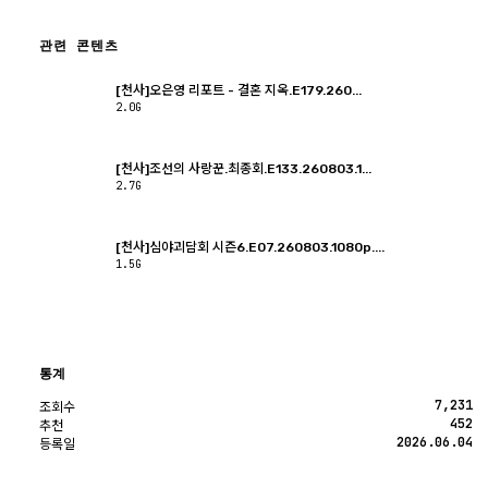
관련 콘텐츠
[천사]오은영 리포트 - 결혼 지옥.E179.260...
2.0G
[천사]조선의 사랑꾼.최종회.E133.260803.1...
2.7G
[천사]심야괴담회 시즌6.E07.260803.1080p....
1.5G
통계
7,231
조회수
452
추천
2026.06.04
등록일