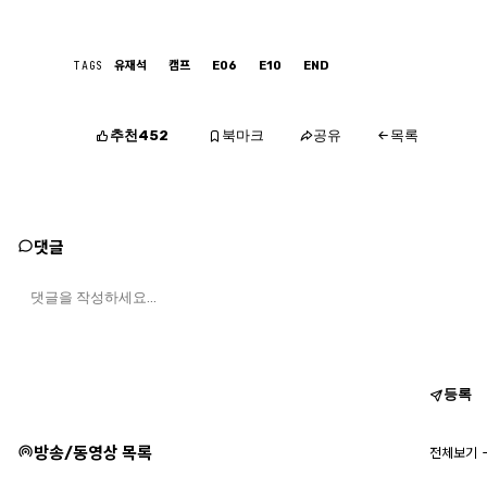
TAGS
유재석
캠프
E06
E10
END
추천
북마크
공유
452
목록
댓글
등록
방송/동영상 목록
전체보기