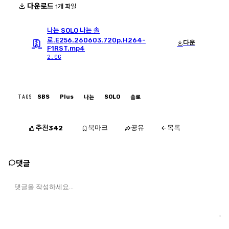
다운로드
1개 파일
나는 SOLO 나는 솔
로.E256.260603.720p.H264-
다운
F1RST.mp4
2.0G
TAGS
SBS
Plus
SOLO
나는
솔로
추천
북마크
공유
목록
342
댓글