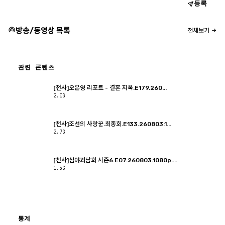
등록
방송/동영상 목록
전체보기
관련 콘텐츠
[천사]오은영 리포트 - 결혼 지옥.E179.260...
2.0G
[천사]조선의 사랑꾼.최종회.E133.260803.1...
2.7G
[천사]심야괴담회 시즌6.E07.260803.1080p....
1.5G
통계