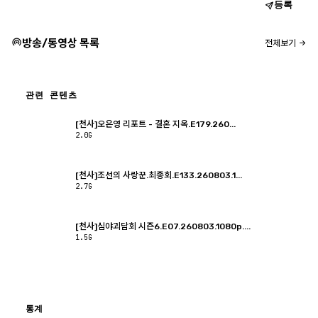
등록
방송/동영상 목록
전체보기
관련 콘텐츠
[천사]오은영 리포트 - 결혼 지옥.E179.260...
2.0G
[천사]조선의 사랑꾼.최종회.E133.260803.1...
2.7G
[천사]심야괴담회 시즌6.E07.260803.1080p....
1.5G
통계