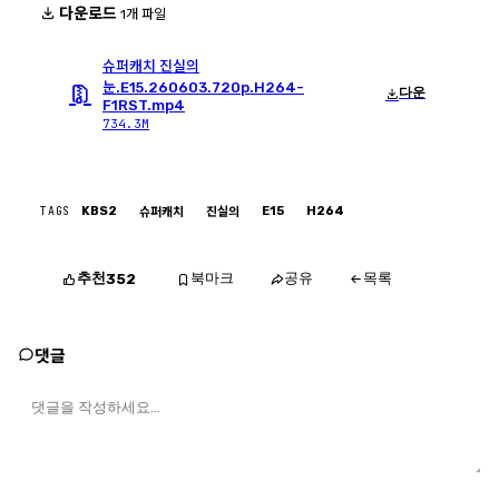
다운로드
1개 파일
슈퍼캐치 진실의
눈.E15.260603.720p.H264-
다운
F1RST.mp4
734.3M
TAGS
KBS2
E15
H264
슈퍼캐치
진실의
추천
북마크
공유
목록
352
댓글