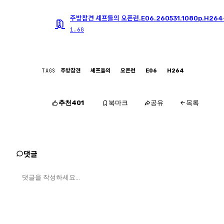
주방참견 셰프들의 오픈런.E06.260531.1080p.H264
1.6G
TAGS
주방참견
셰프들의
오픈런
E06
H264
추천
북마크
공유
401
목록
댓글