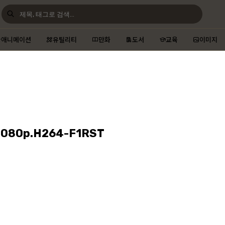
애니메이션
유틸리티
만화
도서
교육
이미지
080p.H264-F1RST