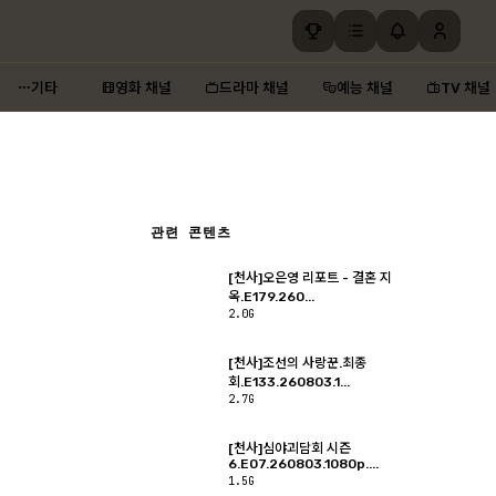
기타
영화 채널
드라마 채널
예능 채널
TV 채널
관련 콘텐츠
[천사]오은영 리포트 - 결혼 지
옥.E179.260...
2.0G
[천사]조선의 사랑꾼.최종
회.E133.260803.1...
2.7G
[천사]심야괴담회 시즌
6.E07.260803.1080p....
1.5G