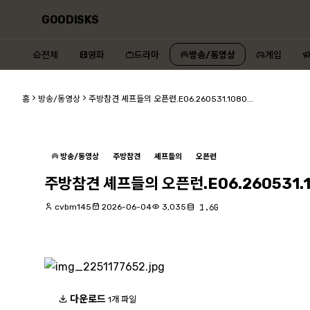
GOODISKS
전체
영화
드라마
방송/동영상
게임
홈
방송/동영상
주방참견 셰프들의 오픈런.E06.260531.1080...
방송/동영상
주방참견
셰프들의
오픈런
주방참견 셰프들의 오픈런.E06.260531.1
cvbm145
2026-06-04
3,035
1.6G
다운로드
1개 파일