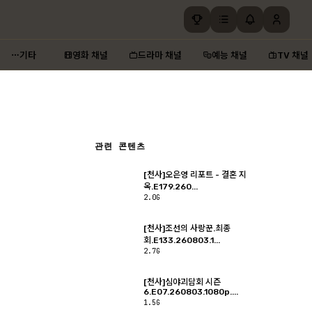
기타
영화 채널
드라마 채널
예능 채널
TV 채널
관련 콘텐츠
[천사]오은영 리포트 - 결혼 지
옥.E179.260...
2.0G
[천사]조선의 사랑꾼.최종
회.E133.260803.1...
2.7G
[천사]심야괴담회 시즌
6.E07.260803.1080p....
1.5G