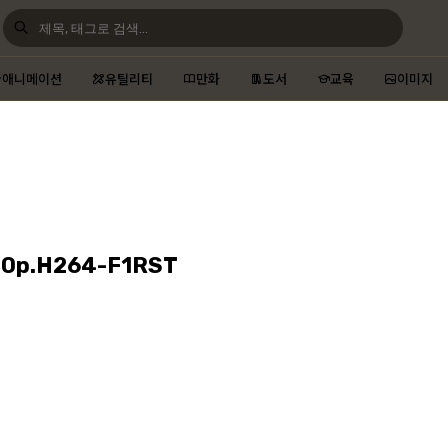
애니메이션
유틸리티
만화
도서
교육
이미지
80p.H264-F1RST