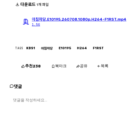
다운로드
1개 파일
아침마당.E10195.260708.1080p.H264-F1RST.mp4
1.5G
TAGS
KBS1
E10195
H264
F1RST
아침마당
추천
북마크
공유
목록
238
댓글