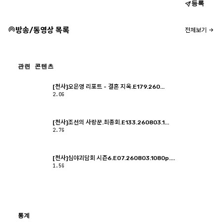
등록
방송/동영상 목록
전체보기
관련 콘텐츠
[천사]오은영 리포트 - 결혼 지옥.E179.260...
2.0G
[천사]조선의 사랑꾼.최종회.E133.260803.1...
2.7G
[천사]심야괴담회 시즌6.E07.260803.1080p....
1.5G
통계