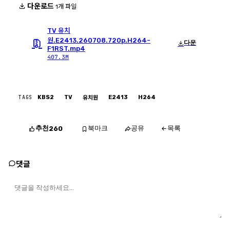
다운로드
1개 파일
TV 유치
원.E2413.260708.720p.H264-
다운
F1RST.mp4
407.3M
TAGS
KBS2
TV
E2413
H264
유치원
추천
북마크
공유
목록
260
댓글