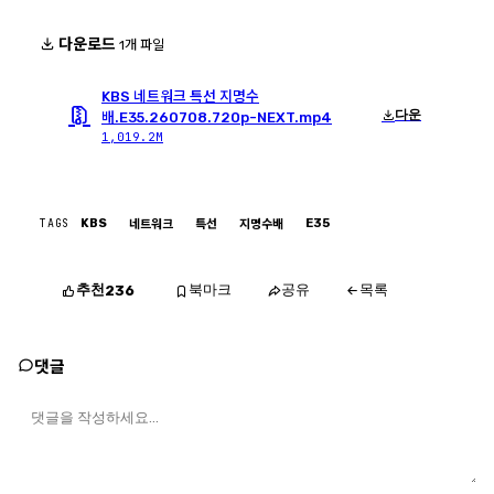
다운로드
1개 파일
KBS 네트워크 특선 지명수
다운
배.E35.260708.720p-NEXT.mp4
1,019.2M
TAGS
KBS
E35
네트워크
특선
지명수배
추천
북마크
공유
목록
236
댓글