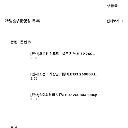
등록
방송/동영상 목록
전체보기
관련 콘텐츠
[천사]오은영 리포트 - 결혼 지옥.E179.260...
2.0G
[천사]조선의 사랑꾼.최종회.E133.260803.1...
2.7G
[천사]심야괴담회 시즌6.E07.260803.1080p....
1.5G