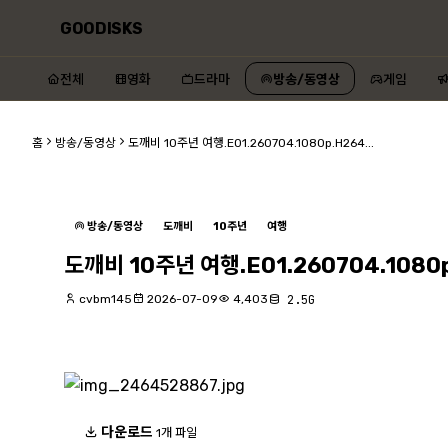
GOODISKS
전체
영화
드라마
방송/동영상
게임
홈
방송/동영상
도깨비 10주년 여행.E01.260704.1080p.H264...
방송/동영상
도깨비
10주년
여행
도깨비 10주년 여행.E01.260704.1080
cvbm145
2026-07-09
4,403
2.5G
다운로드
1개 파일