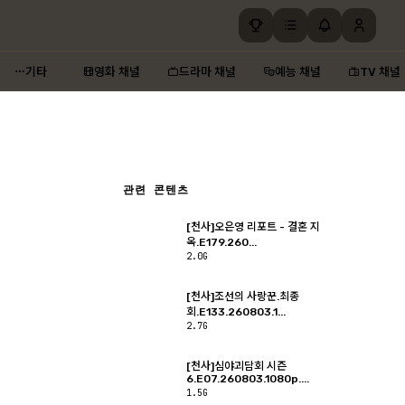
기타
영화 채널
드라마 채널
예능 채널
TV 채널
관련 콘텐츠
[천사]오은영 리포트 - 결혼 지
옥.E179.260...
2.0G
[천사]조선의 사랑꾼.최종
회.E133.260803.1...
2.7G
[천사]심야괴담회 시즌
6.E07.260803.1080p....
1.5G