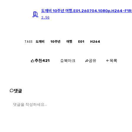
도깨비 10주년 여행.E01.260704.1080p.H264-F1R
2.5G
TAGS
도깨비
10주년
여행
E01
H264
추천
북마크
공유
421
목록
댓글