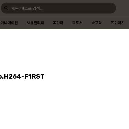
애니메이션
유틸리티
만화
도서
교육
이미지
p.H264-F1RST