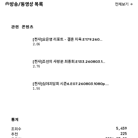
방송/동영상 목록
전체보기
관련 콘텐츠
[천사]오은영 리포트 - 결혼 지옥.E179.260...
2.0G
[천사]조선의 사랑꾼.최종회.E133.260803.1...
2.7G
[천사]심야괴담회 시즌6.E07.260803.1080p....
1.5G
통계
5,459
조회수
225
추천