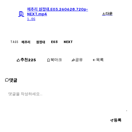
메추리 원정대.E03.260628.720p-
다운
NEXT.mp4
1.0G
TAGS
E03
NEXT
메추리
원정대
추천
북마크
공유
목록
225
댓글
등록