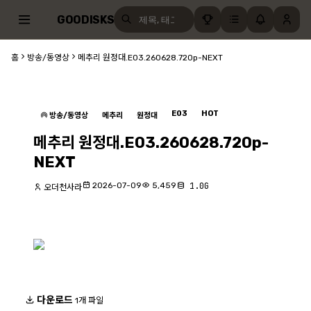
GOODISKS
홈
방송/동영상
메추리 원정대.E03.260628.720p-NEXT
E03
HOT
방송/동영상
메추리
원정대
메추리 원정대.E03.260628.720p-
NEXT
2026-07-09
5,459
1.0G
오더천사라
다운로드
1개 파일