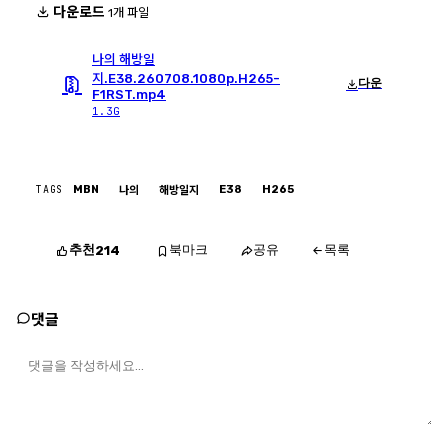
다운로드
1개 파일
나의 해방일
지.E38.260708.1080p.H265-
다운
F1RST.mp4
1.3G
TAGS
MBN
E38
H265
나의
해방일지
추천
북마크
공유
목록
214
댓글