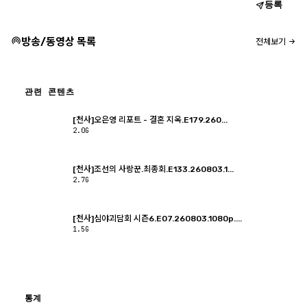
등록
방송/동영상 목록
전체보기
관련 콘텐츠
[천사]오은영 리포트 - 결혼 지옥.E179.260...
2.0G
[천사]조선의 사랑꾼.최종회.E133.260803.1...
2.7G
[천사]심야괴담회 시즌6.E07.260803.1080p....
1.5G
통계