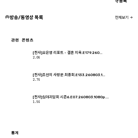
등록
방송/동영상 목록
전체보기
관련 콘텐츠
[천사]오은영 리포트 - 결혼 지옥.E179.260...
2.0G
[천사]조선의 사랑꾼.최종회.E133.260803.1...
2.7G
[천사]심야괴담회 시즌6.E07.260803.1080p....
1.5G
통계