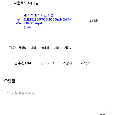
다운로드
1개 파일
개와 늑대의 시간 시즌
2.E25.260708.1080p.H264-
다운
F1RST.mp4
3.6G
TAGS
채널A
개와
늑대의
시간
시즌2
추천
북마크
공유
목록
234
댓글