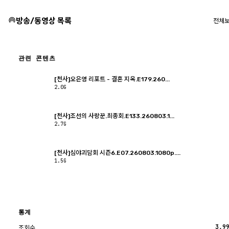
방송/동영상 목록
전체
관련 콘텐츠
[천사]오은영 리포트 - 결혼 지옥.E179.260...
2.0G
[천사]조선의 사랑꾼.최종회.E133.260803.1...
2.7G
[천사]심야괴담회 시즌6.E07.260803.1080p....
1.5G
통계
3,9
조회수