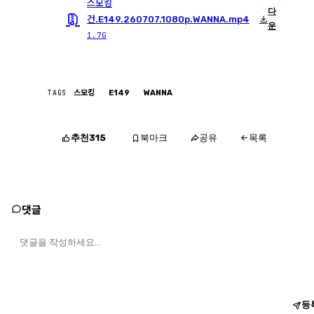
스모킹
다
건.E149.260707.1080p.WANNA.mp4
운
1.7G
TAGS
스모킹
E149
WANNA
추천
북마크
공유
315
목록
댓글
등