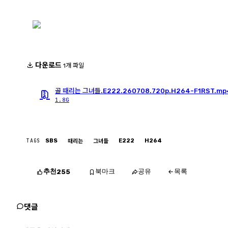
다운로드
1개 파일
골 때리는 그녀들.E222.260708.720p.H264-F1RST.mp
1.8G
TAGS
SBS
E222
H264
때리는
그녀들
추천
북마크
공유
목록
255
댓글