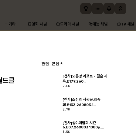
기타
영화 채널
드라마 채널
예능 채널
TV 채널
관련 콘텐츠
[천사]오은영 리포트 - 결혼 지
C월드클
옥.E179.260...
2.0G
[천사]조선의 사랑꾼.최종
회.E133.260803.1...
2.7G
[천사]심야괴담회 시즌
6.E07.260803.1080p....
1.5G