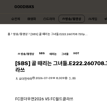
GOODISKS
전체
영화
드라마
방송/동영상
게임
홈
방송/동영상
[SBS] 골 때리는 그녀들.E222.260708.720p....
SBS
HOT
방송/동영상
때리는
그녀들
[SBS] 골 때리는 그녀들.E222.260708
라쓰
2026-07-09
8,009
1.8G
오더천사라
FC원더우먼2026 VS FC월드클라쓰