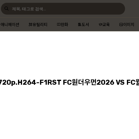
애니메이션
유틸리티
만화
도서
교육
이미지
.720p.H264-F1RST FC원더우먼2026 VS F