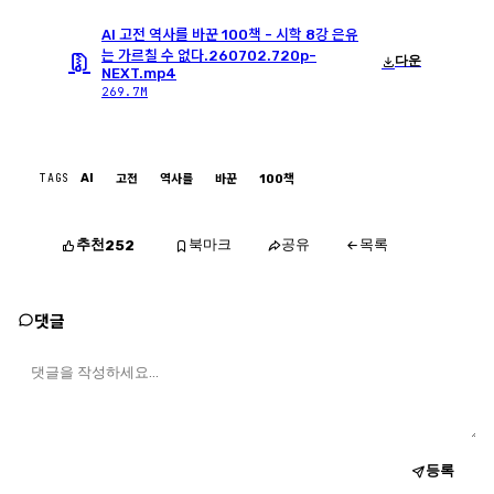
AI 고전 역사를 바꾼 100책 - 시학 8강 은유
는 가르칠 수 없다.260702.720p-
다운
NEXT.mp4
269.7M
TAGS
AI
고전
역사를
바꾼
100책
추천
북마크
공유
목록
252
댓글
등록