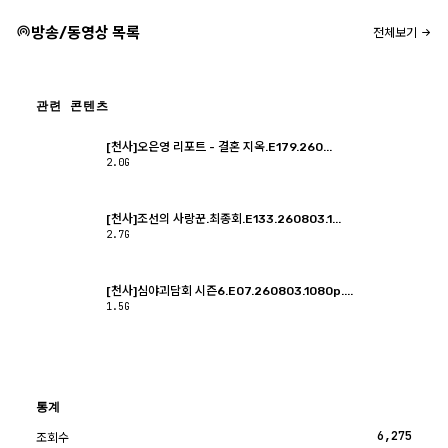
방송/동영상 목록
전체보기
관련 콘텐츠
[천사]오은영 리포트 - 결혼 지옥.E179.260...
2.0G
[천사]조선의 사랑꾼.최종회.E133.260803.1...
2.7G
[천사]심야괴담회 시즌6.E07.260803.1080p....
1.5G
통계
6,275
조회수