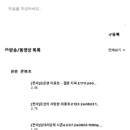
등록
방송/동영상 목록
전체보기
관련 콘텐츠
[천사]오은영 리포트 - 결혼 지옥.E179.260...
2.0G
[천사]조선의 사랑꾼.최종회.E133.260803.1...
2.7G
[천사]심야괴담회 시즌6.E07.260803.1080p....
1.5G