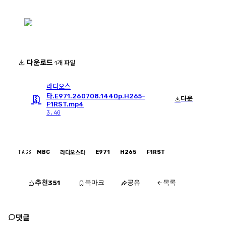
다운로드
1개 파일
라디오스
타.E971.260708.1440p.H265-
다운
F1RST.mp4
3.4G
TAGS
MBC
E971
H265
F1RST
라디오스타
추천
북마크
공유
목록
351
댓글