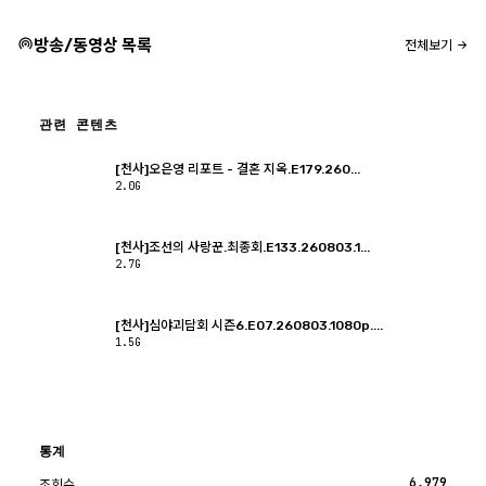
방송/동영상 목록
전체보기
관련 콘텐츠
[천사]오은영 리포트 - 결혼 지옥.E179.260...
2.0G
[천사]조선의 사랑꾼.최종회.E133.260803.1...
2.7G
[천사]심야괴담회 시즌6.E07.260803.1080p....
1.5G
통계
6,979
조회수