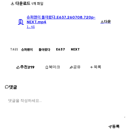
다운로드
1개 파일
슈퍼맨이 돌아왔다.E637.260708.720p-
다운
NEXT.mp4
1.4G
TAGS
E637
NEXT
슈퍼맨이
돌아왔다
추천
북마크
공유
목록
219
댓글
등록