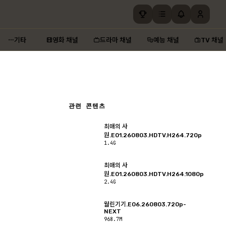
기타
영화 채널
드라마 채널
예능 채널
TV 채널
관련 콘텐츠
최애의 사
원.E01.260803.HDTV.H264.720p
1.4G
최애의 사
원.E01.260803.HDTV.H264.1080p
2.4G
월린기기.E06.260803.720p-
NEXT
968.7M