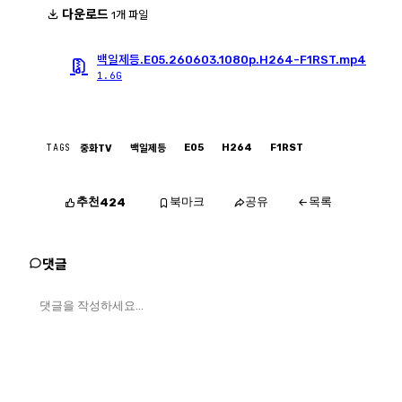
다운로드
1개 파일
백일제등.E05.260603.1080p.H264-F1RST.mp4
1.6G
TAGS
E05
H264
F1RST
중화TV
백일제등
추천
북마크
공유
목록
424
댓글