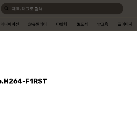
애니메이션
유틸리티
만화
도서
교육
이미지
p.H264-F1RST