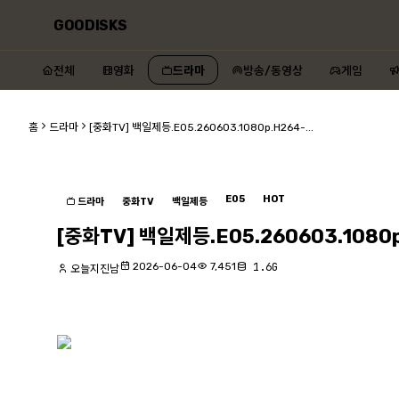
GOODISKS
전체
영화
드라마
방송/동영상
게임
홈
드라마
[중화TV] 백일제등.E05.260603.1080p.H264-...
E05
HOT
드라마
중화TV
백일제등
[중화TV] 백일제등.E05.260603.1080
2026-06-04
7,451
1.6G
오늘지진남