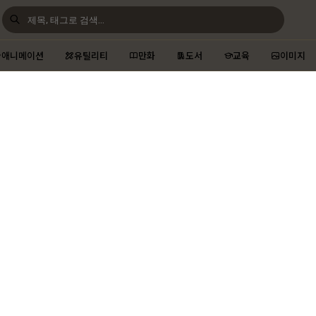
애니메이션
유틸리티
만화
도서
교육
이미지