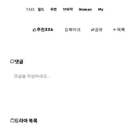
TAGS
일드
우먼
11부작
Woman
My
추천
북마크
공유
336
목록
댓글
드라마 목록