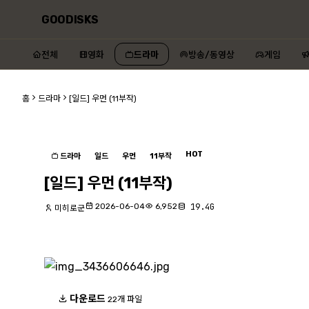
GOODISKS
전체
영화
드라마
방송/동영상
게임
홈
드라마
[일드] 우먼 (11부작)
HOT
드라마
일드
우먼
11부작
[일드] 우먼 (11부작)
2026-06-04
6,952
19.4G
미히로군
다운로드
22개 파일