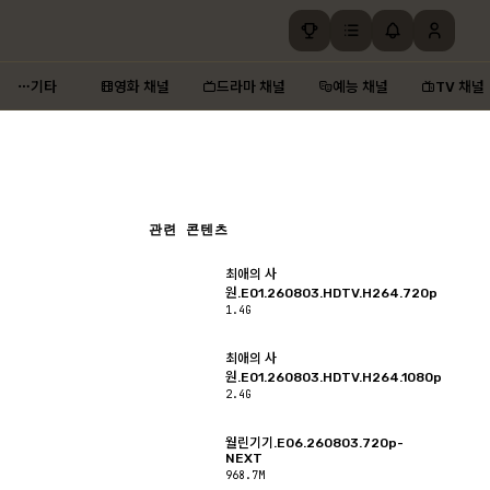
기타
영화 채널
드라마 채널
예능 채널
TV 채널
관련 콘텐츠
최애의 사
원.E01.260803.HDTV.H264.720p
1.4G
최애의 사
원.E01.260803.HDTV.H264.1080p
2.4G
월린기기.E06.260803.720p-
NEXT
968.7M