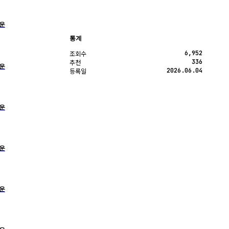
운
통계
6,952
조회수
336
추천
운
2026.06.04
등록일
운
운
운