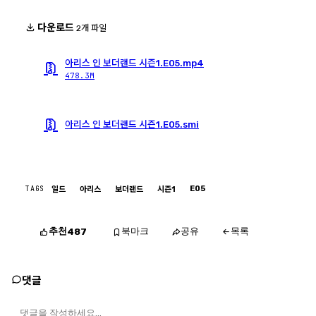
다운로드
2개 파일
아리스 인 보더랜드 시즌1.E05.mp4
478.3M
아리스 인 보더랜드 시즌1.E05.smi
TAGS
E05
일드
아리스
보더랜드
시즌1
추천
북마크
공유
목록
487
댓글