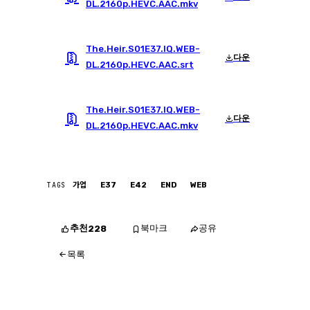
DL.2160p.HEVC.AAC.mkv
The.Heir.S01E37.IQ.WEB-
다운
DL.2160p.HEVC.AAC.srt
The.Heir.S01E37.IQ.WEB-
다운
DL.2160p.HEVC.AAC.mkv
TAGS
가업
E37
E42
END
WEB
추천
북마크
공유
228
목록