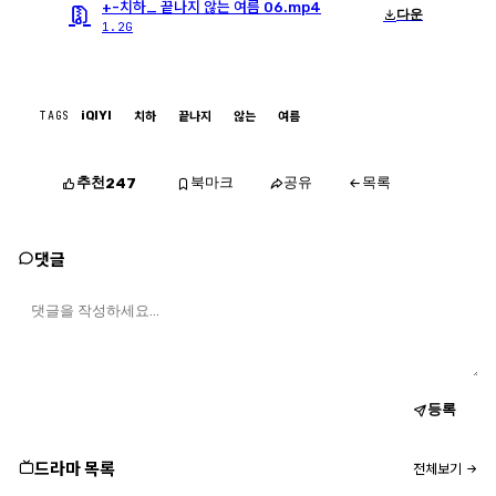
+-치하_ 끝나지 않는 여름 06.mp4
다운
1.2G
TAGS
iQIYI
치하
끝나지
않는
여름
추천
북마크
공유
목록
247
댓글
등록
드라마 목록
전체보기