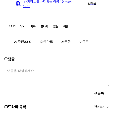
+-치하_ 끝나지 않는 여름 19.mp4
다운
1.3G
TAGS
iQIYI
치하
끝나지
않는
여름
추천
북마크
공유
목록
233
댓글
등록
드라마 목록
전체보기