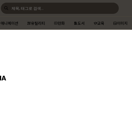
애니메이션
유틸리티
만화
도서
교육
이미지
NA